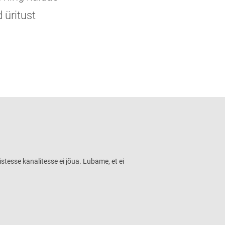
 üritust
istesse kanalitesse ei jõua. Lubame, et ei