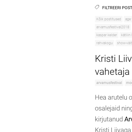
FILTREERI POST
Kõik postitused
age
arvamusfestival2018
kaspar kelder
kätliin
rahvakogu
show-väit
Kristi Li
vahetaja
arvamusfestival
mod
Hea arutelu o
osalejaid nin
kirjutanud
Ar
Kristi Liivag