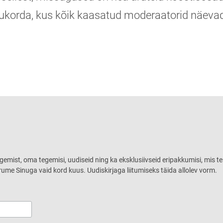
ukorda, kus kõik kaasatud moderaatorid näevad
ugemist, oma tegemisi, uudiseid ning ka eksklusiivseid eripakkumisi, mis te
rume Sinuga vaid kord kuus. Uudiskirjaga liitumiseks täida allolev vorm.