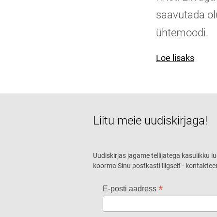
saavutada ol
ühtemoodi.
Loe lisaks
Liitu meie uudiskirjaga!
Uudiskirjas jagame tellijatega kasulikku l
koorma Sinu postkasti liigselt - kontaktee
*
E-posti aadress