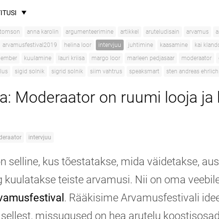
ITUSI
 tomson
anna karolin
argumenteerimine
artikkel
aruteludisain
arvamus
a
arvamusfestival2019
helina loor
intervjuu
juhtimine
kaasamine
kai kland
 lember
kuulamine
lauri kriisa
margo loor
marleen pedjasaar
moderaator
lus
sigid solnik
sigrid solnik
siim vahtrus
speaksmart
sten andreas ehrlich
iva: Moderaator on ruumi looja ja
eraator
intervjuu
n selline, kus tõestatakse, mida väidetakse, aus
g kuulatakse teiste arvamusi. Nii on oma veebil
vamusfestival
. Rääkisime Arvamusfestivali idee
a sellest, missugused on hea arutelu koostisosa