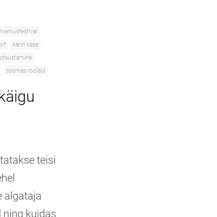
rvamusfestival
orf
karin kase
otsustamine
toomas roolaid
 käigu
tatakse teisi
ehel
 algataja
d ning kuidas