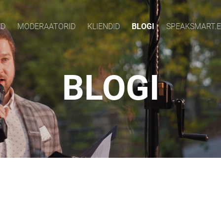
ED
MODERAATORID
KLIENDID
BLOGI
SPEAKSMART.E
BLOGI