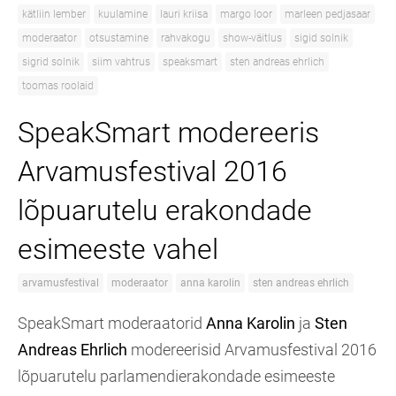
kätliin lember
kuulamine
lauri kriisa
margo loor
marleen pedjasaar
moderaator
otsustamine
rahvakogu
show-väitlus
sigid solnik
sigrid solnik
siim vahtrus
speaksmart
sten andreas ehrlich
toomas roolaid
SpeakSmart modereeris
Arvamusfestival 2016
lõpuarutelu erakondade
esimeeste vahel
arvamusfestival
moderaator
anna karolin
sten andreas ehrlich
SpeakSmart moderaatorid
Anna Karolin
ja
Sten
Andreas Ehrlich
modereerisid Arvamusfestival 2016
lõpuarutelu parlamendierakondade esimeeste