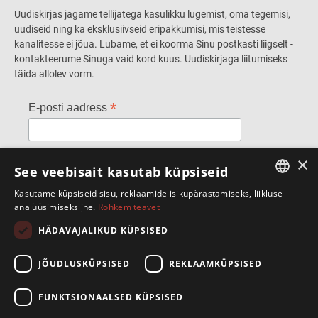
Uudiskirjas jagame tellijatega kasulikku lugemist, oma tegemisi,
uudiseid ning ka eksklusiivseid eripakkumisi, mis teistesse
kanalitesse ei jõua. Lubame, et ei koorma Sinu postkasti liigselt -
kontakteerume Sinuga vaid kord kuus. Uudiskirjaga liitumiseks
täida allolev vorm.
*
E-posti aadress
*
×
Ees- ja perekonnanimi
See veebisait kasutab küpsiseid
Kasutame küpsiseid sisu, reklaamide isikupärastamiseks, liikluse
ESTONIAN
analüüsimiseks jne.
Rohkem teavet
ENGLISH
HÄDAVAJALIKUD KÜPSISED
SpeakSmart OÜ
JÕUDLUSKÜPSISED
REKLAAMKÜPSISED
Telliskivi 60/A3, 10412 Tallinn
+372 5388 4854
info@speaksmart.ee
FUNKTSIONAALSED KÜPSISED