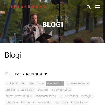
BLOGI
Blogi
FILTREERI POSTITUSI
Kõik postitused
age tomson
anna karolin
argumenteerimine
artikkel
aruteludisain
arvamus
arvamusfestival
arvamusfestival2018
arvamusfestival2019
helina loor
intervjuu
juhtimine
kaasamine
kai klandorf
karin kase
kaspar kelder