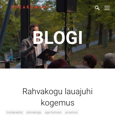
BLOGI
Rahvakogu lauajuhi
kogemus
moderaator
rahvakogu
age tomson
arvamus