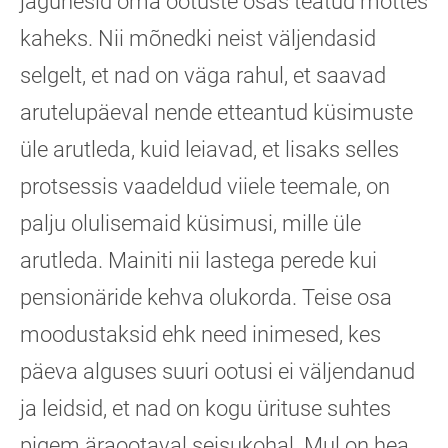
jagunesid oma ootuste osas teatud mõttes
kaheks.
Nii mõnedki neist väljendasid
selgelt, et nad on väga rahul, et saavad
arutelupäeval nende etteantud küsimuste
üle arutleda, kuid leiavad, et lisaks selles
protsessis vaadeldud viiele teemale, on
palju olulisemaid küsimusi, mille üle
arutleda.
Mainiti nii lastega perede kui
pensionäride kehva olukorda. Teise osa
moodustaksid ehk need inimesed, kes
päe
va alguses suuri ootusi ei väljendanud
ja leidsid, et nad on kogu ürituse suhtes
pigem äraootaval seisukohal. Mul on hea