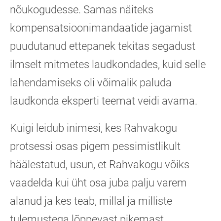
nõukogudesse. Samas näiteks
kompensatsioonimandaatide jagamist
puudutanud ettepanek tekitas segadust
ilmselt mitmetes laudkondades, kuid selle
lahendamiseks oli võimalik paluda
laudkonda eksperti teemat veidi avama.
Kuigi leidub inimesi, kes Rahvakogu
protsessi osas pigem pessimistlikult
häälestatud, usun, et Rahvakogu võiks
vaadelda kui üht osa juba palju varem
alanud ja kes teab, millal ja milliste
tulemustega lõppevast pikemast