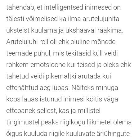
tähendab, et intelligentsed inimesed on
täiesti võimelised ka ilma arutelujuhita
üksteist kuulama ja ükshaaval rääkima.
Arutelujuhi roll oli ehk oluline mõnede
teemade puhul, mis tekitasid küll veidi
rohkem emotsioone kui teised ja oleks ehk
tahetud veidi pikemaltki arutada kui
ettenähtud aeg lubas. Näiteks minuga
koos lauas istunud inimesi köitis väga
ettepanek sellest, kas ja millistel
tingimustel peaks riigikogu liikmetel olema
õigus kuuluda riigile kuuluvate äriühingute