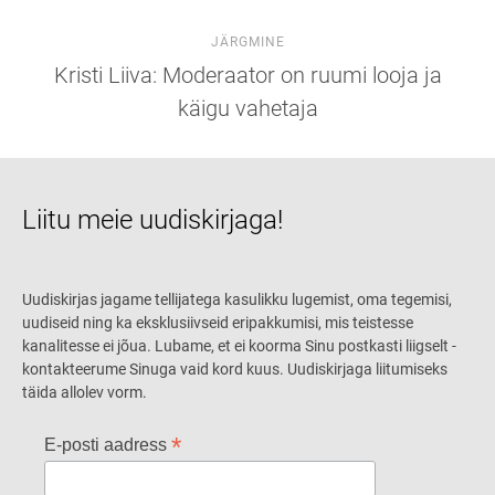
JÄRGMINE
Kristi Liiva: Moderaator on ruumi looja ja
käigu vahetaja
Liitu meie uudiskirjaga!
Uudiskirjas jagame tellijatega kasulikku lugemist, oma tegemisi,
uudiseid ning ka eksklusiivseid eripakkumisi, mis teistesse
kanalitesse ei jõua. Lubame, et ei koorma Sinu postkasti liigselt -
kontakteerume Sinuga vaid kord kuus. Uudiskirjaga liitumiseks
täida allolev vorm.
*
E-posti aadress