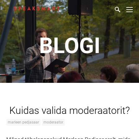
BLOGI
Kuidas valida moderaatorit?
marleen pedjasaar
moderaator