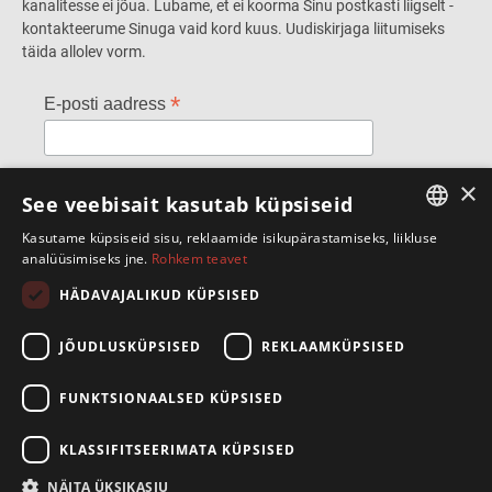
kanalitesse ei jõua. Lubame, et ei koorma Sinu postkasti liigselt -
kontakteerume Sinuga vaid kord kuus. Uudiskirjaga liitumiseks
täida allolev vorm.
*
E-posti aadress
*
×
Ees- ja perekonnanimi
See veebisait kasutab küpsiseid
Kasutame küpsiseid sisu, reklaamide isikupärastamiseks, liikluse
ESTONIAN
analüüsimiseks jne.
Rohkem teavet
ENGLISH
HÄDAVAJALIKUD KÜPSISED
SpeakSmart OÜ
JÕUDLUSKÜPSISED
REKLAAMKÜPSISED
Telliskivi 60/A3, 10412 Tallinn
+372 5388 4854
info@speaksmart.ee
FUNKTSIONAALSED KÜPSISED
Leia meid sotsiaalmeediast:
KLASSIFITSEERIMATA KÜPSISED
Facebook
NÄITA ÜKSIKASJU
LinkedIn