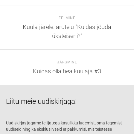
EELMINE
Kuula järele: arutelu "Kuidas jõuda
üksteiseni?"
JÄRGMINE
Kuidas olla hea kuulaja #3
Liitu meie uudiskirjaga!
Uudiskirjas jagame tellijatega kasulikku lugemist, oma tegemisi,
uudiseid ning ka eksklusiivseid eripakkumisi, mis teistesse