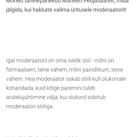
Mõned tähelepanekud Marleen Pedjasaarelt, mida
jälgida, kui hakkate valima üritusele moderaatorit!
Igal moderaatoril on oma isiklik stiil - mõni on
formaalsem, teine vähem, mõni paindlikum, teine
vähem. Hea moderaator oskab stiili küll olukorrale
kohandada, kuid kõige paremini tuleb
arutelujuhtimine välja, kui olukord sobitub
moderaatori stiiliga.